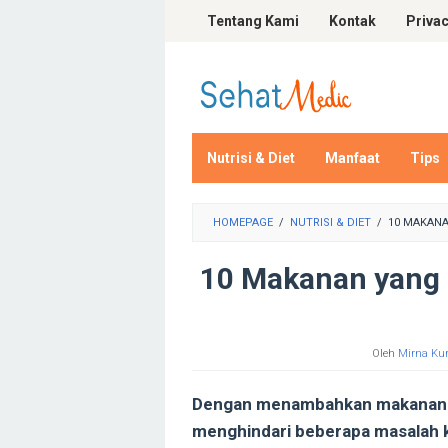
Loncat
Tentang Kami
Kontak
Privac
ke
konten
Nutrisi & Diet
Manfaat
Tips
HOMEPAGE
/
NUTRISI & DIET
/
10 MAKANA
10 Makanan yang
Oleh
Mirna Kur
Dengan menambahkan makanan ya
menghindari beberapa masalah k