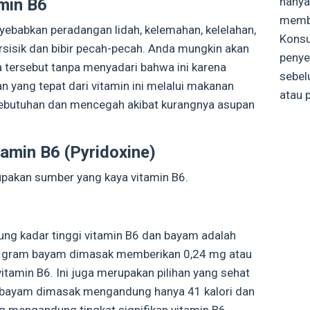
hanya 
min B6
membe
ebabkan peradangan lidah, kelemahan, kelelahan,
Konsu
t bersisik dan bibir pecah-pecah. Anda mungkin akan
penye
a tersebut tanpa menyadari bahwa ini karena
sebel
n yang tepat dari vitamin ini melalui makanan
atau p
ebutuhan dan mencegah akibat kurangnya asupan
amin B6 (Pyridoxine)
pakan sumber yang kaya vitamin B6.
ng kadar tinggi vitamin B6 dan bayam adalah
100 gram bayam dimasak memberikan 0,24 mg atau
) vitamin B6. Ini juga merupakan pilihan yang sehat
r bayam dimasak mengandung hanya 41 kalori dan