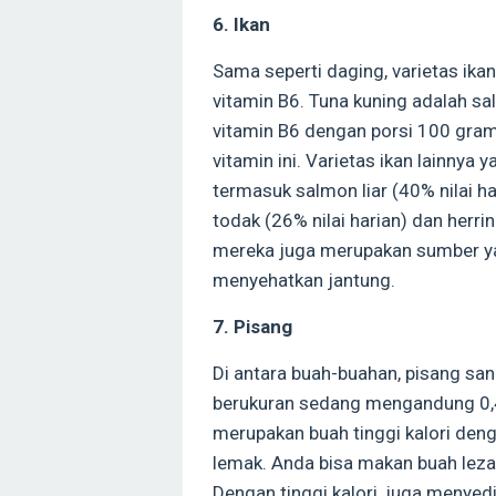
6. Ikan
Sama seperti daging, varietas ika
vitamin B6. Tuna kuning adalah sa
vitamin B6 dengan porsi 100 gram
vitamin ini. Varietas ikan lainny
termasuk salmon liar (40% nilai har
todak (26% nilai harian) dan herrin
mereka juga merupakan sumber yan
menyehatkan jantung.
7. Pisang
Di antara buah-buahan, pisang san
berukuran sedang mengandung 0,43
merupakan buah tinggi kalori den
lemak. Anda bisa makan buah lezat
Dengan tinggi kalori, juga menyed