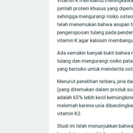
Vitamin K membantu meningkatkan
jumlah protein khusus yang diper
sehingga mengurangi risiko osteo
telah menemukan bahwa asupan ti
pengeroposan tulang pada pender
vitamin K agar kalsium membangu
Ada semakin banyak bukti bahwa 
tulang dan mengurangi risiko pa
yang berisiko untuk menderita os
Menurut penelitian terbaru, pria d
(yang ditemukan dalam produk su
adalah 65% lebih kecil kemungkin
melemah karena usia dibandingk
vitamin K2.
Studi ini telah menunjukkan bahw