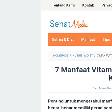
Loncat
Tentang Kami
Kontak
Privac
ke
konten
Nutrisi & Diet
Manfaat
Tips
HOMEPAGE
/
NUTRISI & DIET
/
7 MANFAAT
7 Manfaat Vitami
Oleh
Mirna Kur
Penting untuk mengetahui manfa
benar-benar memiliki peran pent