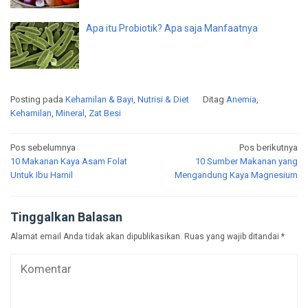
Apa itu Probiotik? Apa saja Manfaatnya
Posting pada
Kehamilan & Bayi
,
Nutrisi & Diet
Ditag
Anemia
,
Kehamilan
,
Mineral
,
Zat Besi
Navigasi
Pos sebelumnya
Pos berikutnya
10 Makanan Kaya Asam Folat
10 Sumber Makanan yang
pos
Untuk Ibu Hamil
Mengandung Kaya Magnesium
Tinggalkan Balasan
Alamat email Anda tidak akan dipublikasikan.
Ruas yang wajib ditandai
*