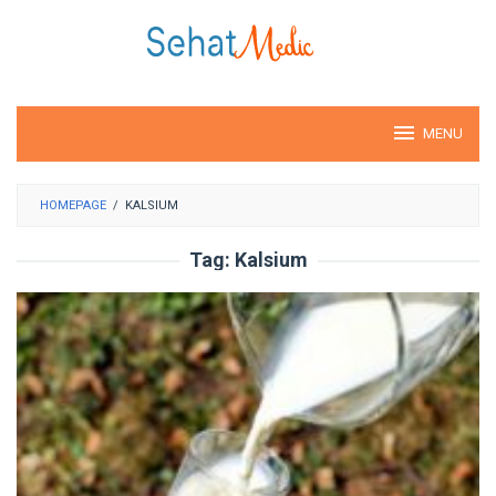
Loncat
ke
konten
MENU
HOMEPAGE
/
KALSIUM
Tag:
Kalsium