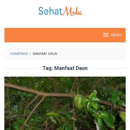
Loncat
ke
konten
MENU
HOMEPAGE
/
MANFAAT DAUN
Tag:
Manfaat Daun